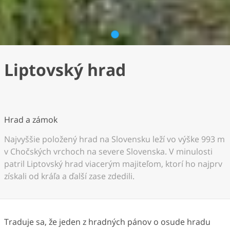
1
Liptovský hrad
Hrad a zámok
Najvyššie položený hrad na Slovensku leží vo výške 993 m
v Chočských vrchoch na severe Slovenska. V minulosti
patril Liptovský hrad viacerým majiteľom, ktorí ho najprv
získali od kráľa a ďalší zase zdedili.
Traduje sa, že jeden z hradných pánov o osude hradu