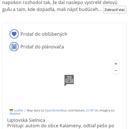
napokon rozhodol tak, že dal naslepo vystreliť delovú
guľu a tam, kde dopadla, mali nájsť budúceh
…
Zobraziť viac
Pridať do obľúbených
Pridať do plánovača
+
−
Leaflet
|
Map data (c)
OpenStreetMap
contributors,
CC-BY-SA
, Imagery (c)
Mapbox
Liptovská Sielnica
Prístup: autom do obce Kalameny, odtiaľ pešo po