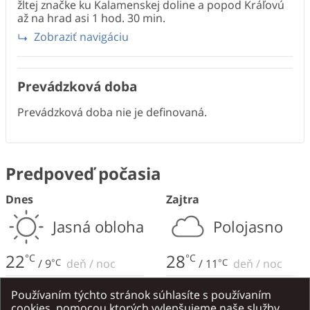
žltej značke ku Kalamenskej doline a popod Kráľovú
až na hrad asi 1 hod. 30 min.
Zobraziť navigáciu
Prevádzková doba
Prevádzková doba nie je definovaná.
Predpoveď počasia
Dnes
Zajtra
Jasná obloha
Polojasno
22
28
°C
°C
/
9
°C
deň
/
noc
/
11
°C
deň
/
noc
Slabý vietor
,
2
m/s
Slabý vietor
,
3
m/s
Používaním týchto stránok súhlasíte s používaním
cookies, pomocou ktorých vylepšujeme naše služby.
Severo-západný
Juho-západný