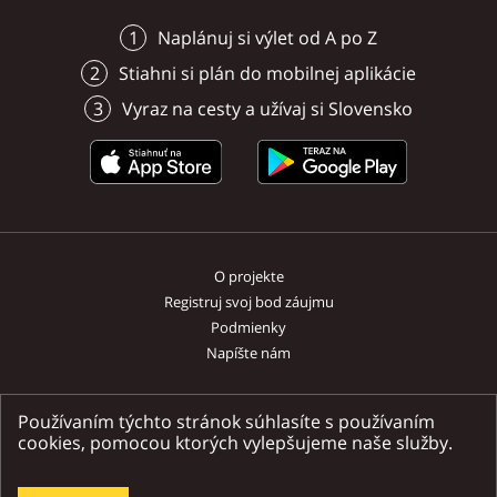
sadrovcovo-zemité teplice, ktoré
pripojením na internet.
zážitkom.
Lúčky
protiprúd, masážne trysky,
Lúčky
obohatili výzdobu vodopádu
Naplánuj si výlet od A po Z
vzduchové lehátka, vodná čaša,
Dolný Kubín
Dolný Kubín
Lúčky
Lúčky
Lúčky
Liptovská Sielnica
Kalameny
Ružomberok
tým, že pretekali ponad
chŕliče vody, podhladinové
Stiahni si plán do mobilnej aplikácie
spomínané travertínové terasy, z
osvetlenie).
ktorých vodopád dopadá dolu.
Vyraz na cesty a užívaj si Slovensko
O projekte
Registruj svoj bod záujmu
Podmienky
Napíšte nám
Nájdete nás na sociálnych sieťach
Používaním týchto stránok súhlasíte s používaním
cookies, pomocou ktorých vylepšujeme naše služby.