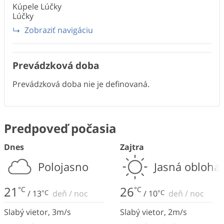
Kúpele Lúčky
Lúčky
Zobraziť navigáciu
Prevádzková doba
Prevádzková doba nie je definovaná.
Predpoveď počasia
Dnes
Zajtra
Polojasno
Jasná obloha
21
26
°C
°C
/
13
°C
deň
/
noc
/
10
°C
deň
/
noc
Slabý vietor
,
3
m/s
Slabý vietor
,
2
m/s