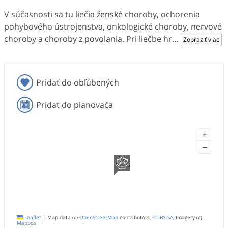
V súčasnosti sa tu liečia ženské choroby, ochorenia
pohybového ústrojenstva, onkologické choroby, nervové
choroby a choroby z povolania. Pri liečbe hr
…
Zobraziť viac
Pridať do obľúbených
Pridať do plánovača
+
−
Leaflet
|
Map data (c)
OpenStreetMap
contributors,
CC-BY-SA
, Imagery (c)
Mapbox