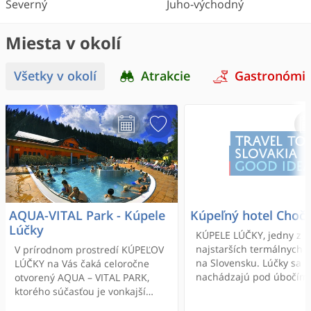
Severný
Juho-východný
Miesta v okolí
Všetky v okolí
Atrakcie
Gastronómi
AQUA-VITAL Park - Kúpele
Kúpeľný hotel Choč 
Lúčky
KÚPELE LÚČKY, jedny z
najstarších termálnych 
V prírodnom prostredí KÚPEĽOV
na Slovensku. Lúčky sa
LÚČKY na Vás čaká celoročne
nachádzajú pod úbočím
otvorený AQUA – VITAL PARK,
na hranici Liptova a Ora
ktorého súčasťou je vonkajší
rekreačný bazén s teplotou vody