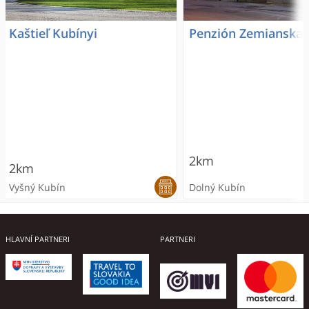
Kaštieľ Kubínyi
Penzión Zemianska 
2km
2km
Vyšný Kubín
Dolný Kubín
HLAVNÍ PARTNERI
PARTNERI