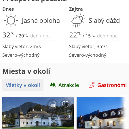
Dnes
Zajtra
Jasná obloha
Slabý dážď
32
22
°C
°C
/
20
°C
deň
/
noc
/
15
°C
deň
/
noc
Slabý vietor
,
2
m/s
Slabý vietor
,
3
m/s
Severo-východný
Severo-východný
Miesta v okolí
Všetky v okolí
Atrakcie
Gastronómi