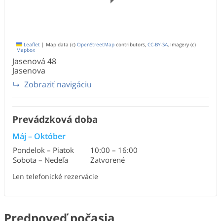
Leaflet
|
Map data (c)
OpenStreetMap
contributors,
CC-BY-SA
, Imagery (c)
Mapbox
Jasenová
48
Jasenova
Zobraziť navigáciu
Prevádzková doba
Máj
–
Október
Pondelok – Piatok
10:00
–
16:00
Sobota – Nedeľa
Zatvorené
Len telefonické rezervácie
Predpoveď počasia