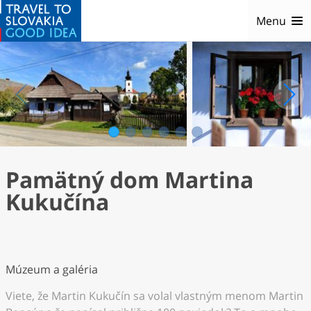
Menu
1
2
3
4
5
6
Pamätný dom Martina
Kukučína
Múzeum a galéria
Viete, že Martin Kukučín sa volal vlastným menom Martin