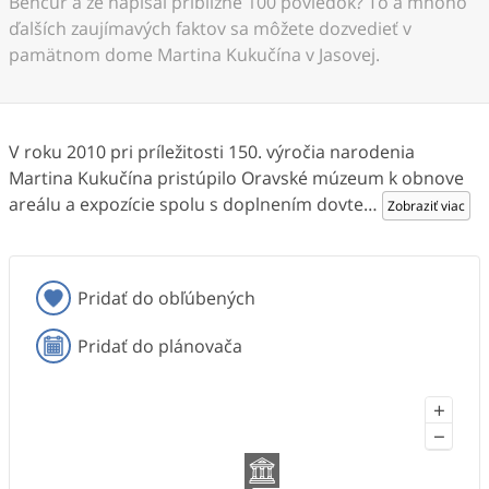
Bencúr a že napísal približne 100 poviedok? To a mnoho
ďalších zaujímavých faktov sa môžete dozvedieť v
pamätnom dome Martina Kukučína v Jasovej.
V roku 2010 pri príležitosti 150. výročia narodenia
Martina Kukučína pristúpilo Oravské múzeum k obnove
areálu a expozície spolu s doplnením dovte
…
Zobraziť viac
Pridať do obľúbených
Pridať do plánovača
+
−