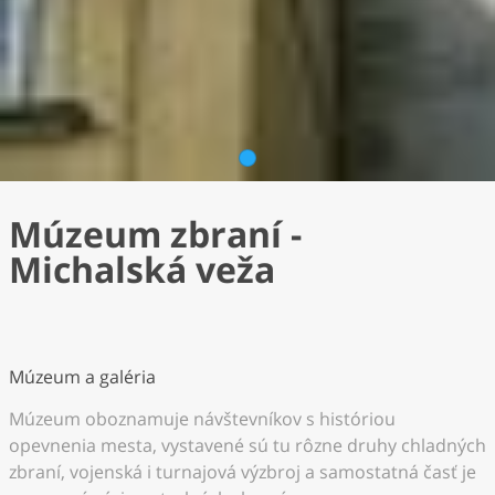
1
Múzeum zbraní -
Michalská veža
Múzeum a galéria
Múzeum oboznamuje návštevníkov s históriou
opevnenia mesta, vystavené sú tu rôzne druhy chladných
zbraní, vojenská i turnajová výzbroj a samostatná časť je