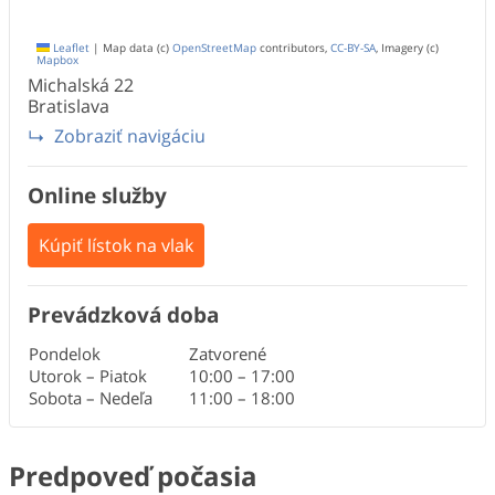
Leaflet
|
Map data (c)
OpenStreetMap
contributors,
CC-BY-SA
, Imagery (c)
Mapbox
Michalská
22
Bratislava
Zobraziť navigáciu
Online služby
Kúpiť lístok na vlak
Prevádzková doba
Pondelok
Zatvorené
Utorok – Piatok
10:00
–
17:00
Sobota – Nedeľa
11:00
–
18:00
Predpoveď počasia