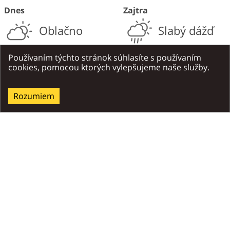
Dnes
Zajtra
Oblačno
Slabý dážď
36
33
°C
°C
Používaním týchto stránok súhlasíte s používaním
/
23
°C
deň
/
noc
/
21
°C
deň
/
noc
cookies, pomocou ktorých vylepšujeme naše služby.
Dosť čerstvý vietor
,
8
m/s
Dosť čerstvý vietor
,
8
m/s
Severo-západný
Severo-západný
Rozumiem
Miesta v okolí
Všetky v okolí
Atrakcie
Gastronómi
ONLINE REZERVÁCIA