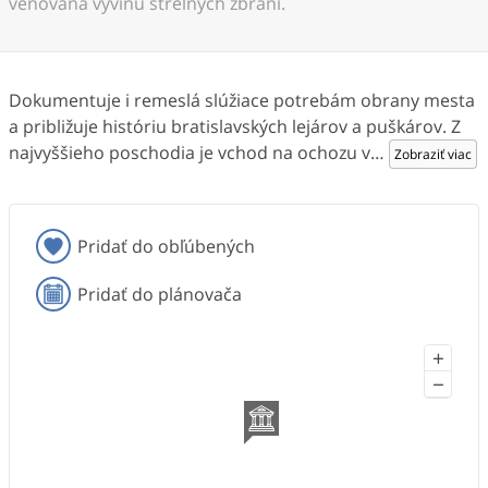
venovaná vývinu strelných zbraní.
Dokumentuje i remeslá slúžiace potrebám obrany mesta
a približuje históriu bratislavských lejárov a puškárov. Z
najvyššieho poschodia je vchod na ochozu v
…
Zobraziť viac
Pridať do obľúbených
Pridať do plánovača
+
−