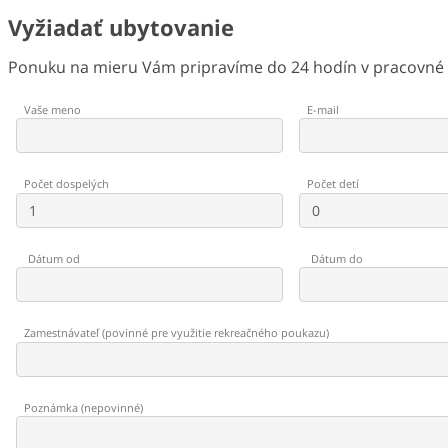
Vyžiadať ubytovanie
Ponuku na mieru Vám pripravíme do 24 hodín v pracovné d
Vaše meno
E-mail
Počet dospelých
Počet detí
Dátum od
Dátum do
Zamestnávateľ
(
povinné pre využitie rekreačného poukazu
)
Poznámka
(
nepovinné
)