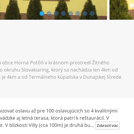
1
2
3
4
5
6
7
8
ji obce Horná Potôň v krásnom prostredí Žitného
o okruhu Slovakiaring, ktorý sa nachádza len 4km od
a je 4km a od Termálneho kúpaliska v Dunajskej Strede
izovať oslavu až pre 100 oslavujúcich so 4 kvalitnými
ádzke aj letná terasa, ktorá patrí k reštaurácií. V
. V blízkosti Villy (cca 100m) je druhá bu
…
Zobraziť viac