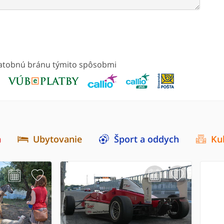
platobnú bránu týmito spôsobmi
a
Ubytovanie
Šport a oddych
Ku