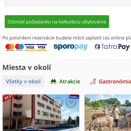
Odoslať požiadavku na kalkuláciu ubytovania
Po potvrdení rezervácie budete môcť zaplatiť cez online 
Miesta v okolí
Všetky v okolí
Atrakcie
Gastronómi