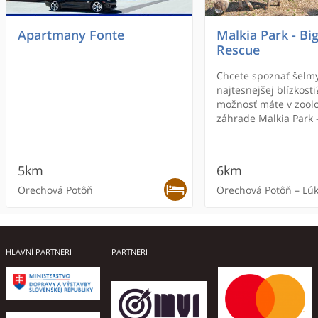
Apartmany Fonte
Malkia Park - Big
Rescue
Chcete spoznať šelmy
najtesnejšej blízkosti
možnosť máte v zoolo
záhrade Malkia Park -
Rescue. Nájdete ju p
areáli známeho pret
okruhu Slovakia Ring
5km
6km
Potôni.
Orechová Potôň
Orechová Potôň – Lú
ONLINE REZERVÁCIA
HLAVNÍ PARTNERI
PARTNERI