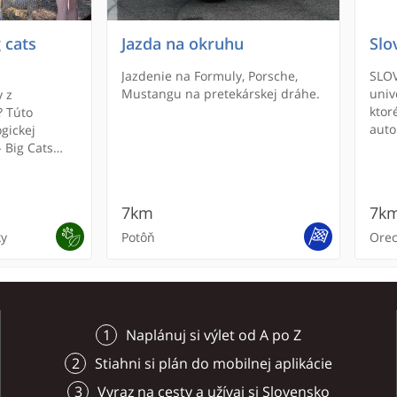
 cats
Jazda na okruhu
Slo
Jazdenie na Formuly, Porsche,
SLOV
Mustangu na pretekárskej dráhe.
univ
 z
ktor
? Túto
auto
gickej
homo
 Big Cats
auto
riamo v
(zdro
ekárskeho
http
 v Orechovej
7km
7k
nas/
ky
Potôň
Orec
Naplánuj si výlet od A po Z
Stiahni si plán do mobilnej aplikácie
Vyraz na cesty a užívaj si Slovensko