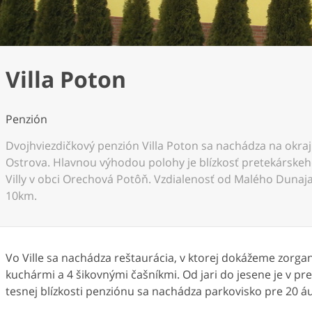
Villa Poton
Penzión
Dvojhviezdičkový penzión Villa Poton sa nachádza na okra
Ostrova. Hlavnou výhodou polohy je blízkosť pretekárskeh
Villy v obci Orechová Potôň. Vzdialenosť od Malého Dunaj
10km.
Vo Ville sa nachádza reštaurácia, v ktorej dokážeme zorgan
kuchármi a 4 šikovnými čašníkmi. Od jari do jesene je v prev
tesnej blízkosti penziónu sa nachádza parkovisko pre 20 áut