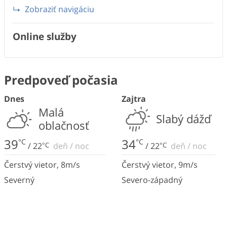
Zobraziť navigáciu
Online služby
Predpoveď počasia
Dnes
Zajtra
Malá
Slabý dážď
oblačnosť
39
34
°C
°C
/
22
°C
deň
/
noc
/
22
°C
deň
/
noc
Čerstvý vietor
,
8
m/s
Čerstvý vietor
,
9
m/s
Severný
Severo-západný