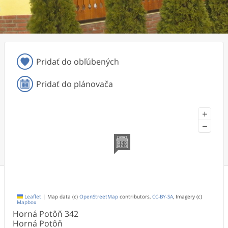
Pridať do obľúbených
Pridať do plánovača
+
−
Leaflet
|
Map data (c)
OpenStreetMap
contributors,
CC-BY-SA
, Imagery (c)
Mapbox
Horná Potôň
342
Horná Potôň