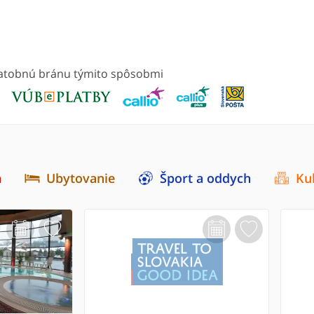
platobnú bránu týmito spôsobmi
a
Ubytovanie
Šport a oddych
Ku