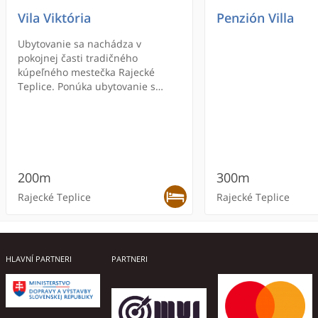
Vila Viktória
Penzión Villa
Ubytovanie sa nachádza v
pokojnej časti tradičného
kúpeľného mestečka Rajecké
Teplice. Ponúka ubytovanie s
raňajkami a výhľad na Martinské
hole a Rajecké údolie. K dispozícii
je bezplatné Wi-Fi pripojenie na
internet, fínska sauna a relaxačná
miestnosť.
200m
300m
Rajecké Teplice
Rajecké Teplice
ONLINE REZERVÁCIA
HLAVNÍ PARTNERI
PARTNERI