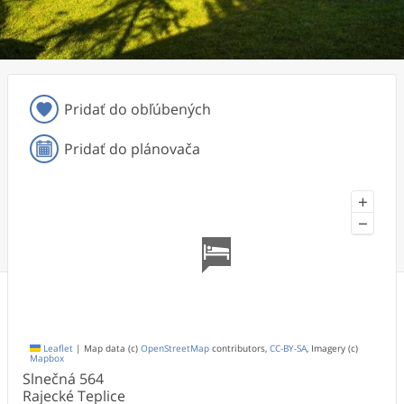
Pridať do obľúbených
Pridať do plánovača
+
−
Leaflet
|
Map data (c)
OpenStreetMap
contributors,
CC-BY-SA
, Imagery (c)
Mapbox
Slnečná
564
Rajecké Teplice