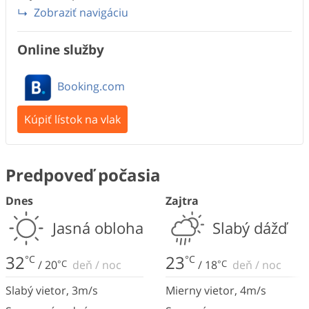
Zobraziť navigáciu
Online služby
Booking.com
Kúpiť lístok na vlak
Predpoveď počasia
Dnes
Zajtra
Jasná obloha
Slabý dážď
32
23
°C
°C
/
20
°C
deň
/
noc
/
18
°C
deň
/
noc
Slabý vietor
,
3
m/s
Mierny vietor
,
4
m/s