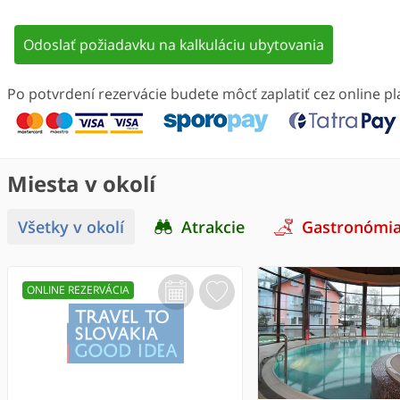
Odoslať požiadavku na kalkuláciu ubytovania
Po potvrdení rezervácie budete môcť zaplatiť cez online 
Miesta v okolí
Všetky v okolí
Atrakcie
Gastronómi
ONLINE REZERVÁCIA