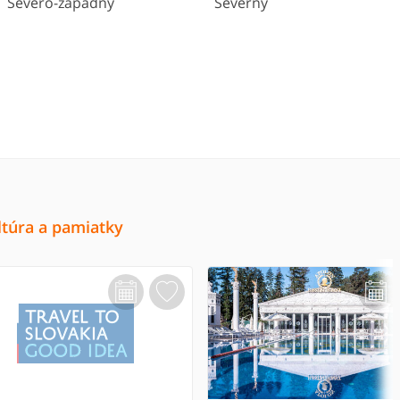
Severo-západný
Severný
ltúra a pamiatky