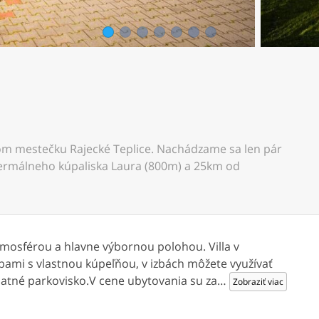
1
2
3
4
5
6
7
nom mestečku Rajecké Teplice. Nachádzame sa len pár
ermálneho kúpaliska Laura (800m) a 25km od
mosférou a hlavne výbornou polohou. Villa v
bami s vlastnou kúpeľňou, v izbách môžete využívať
platné parkovisko.V cene ubytovania su za
…
Zobraziť viac