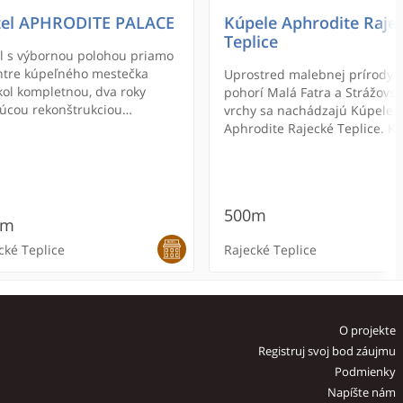
el APHRODITE PALACE
Kúpele Aphrodite Raje
Teplice
l s výbornou polohou priamo
ntre kúpeľného mestečka
Uprostred malebnej prírody
kol kompletnou, dva roky
pohorí Malá Fatra a Strážovs
júcou rekonštrukciou
vrchy sa nachádzajú Kúpele
lého hotela Veľká Fatra.
Aphrodite Rajecké Teplice. K
disponujú termálnou liečivou
vodou s teplotou 38° C, ktorej
blahodarné účinky sú známe
štrnásteho storočia.
500m
0m
cké Teplice
Rajecké Teplice
O projekte
Registruj svoj bod záujmu
Podmienky
Napíšte nám