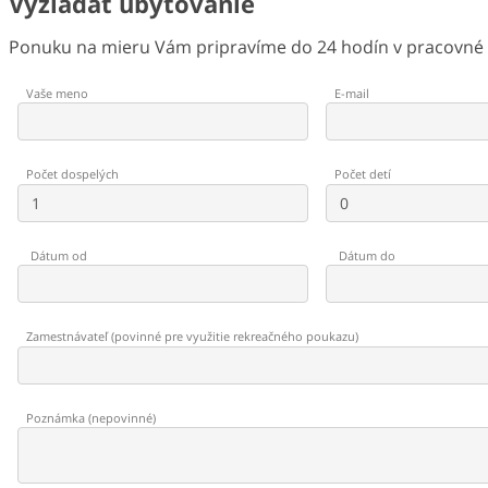
Vyžiadať ubytovanie
Ponuku na mieru Vám pripravíme do 24 hodín v pracovné d
Vaše meno
E-mail
Počet dospelých
Počet detí
Dátum od
Dátum do
Zamestnávateľ
(
povinné pre využitie rekreačného poukazu
)
Poznámka
(
nepovinné
)