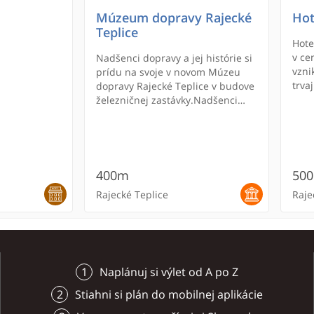
Múzeum dopravy Rajecké
Hot
Teplice
Hote
v ce
Nadšenci dopravy a jej histórie si
vzni
prídu na svoje v novom Múzeu
trva
dopravy Rajecké Teplice v budove
býva
železničnej zastávky.Nadšenci
dopravy a jej histórie si prídu na
svoje v novom Múzeu dopravy
Rajecké Teplice v budove
železničnej zastávky.
400m
50
Rajecké Teplice
Raje
Naplánuj si výlet od A po Z
Stiahni si plán do mobilnej aplikácie