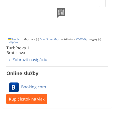
−
Leaflet
|
Map data (c)
OpenStreetMap
contributors,
CC-BY-SA
, Imagery (c)
Mapbox
Turbínova
1
Bratislava
Zobraziť navigáciu
Online služby
Booking.com
Kúpiť lístok na vlak