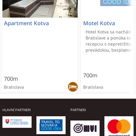
Apartment Kotva
Motel Kotva
Hotel Kotva sa nachádza
Bratislave a ponúka tera
recepciu s nepretržitou
prevádzkou, bezplatné W
pripojenie na internet a
parkovisko priamo na mi
Nájdete tu tiež bar a sna
700m
700m
Bratislava
Bratislava
ONLINE REZERVÁCIA
ONLINE REZERVÁCIA
ONLINE REZERVÁCIA
ONLINE REZERVÁCIA
HLAVNÍ PARTNERI
PARTNERI