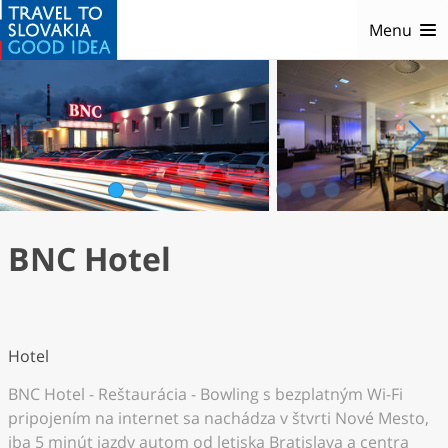
Menu
1
2
3
4
5
6
7
8
9
10
BNC Hotel
Hotel
BNC Hotel - Reštaurácia - Bowling s bezplatným Wi-Fi
pripojením na internet sa nachádza v štvrti Nové Mesto,
iba 5 minút jazdy autom od letiska Bratislava a centra