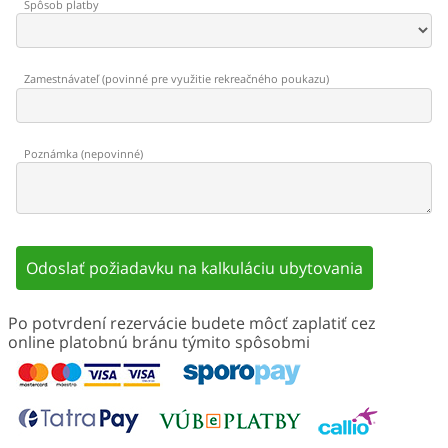
Spôsob platby
Zamestnávateľ
(
povinné pre využitie rekreačného poukazu
)
Poznámka
(
nepovinné
)
Odoslať požiadavku na kalkuláciu ubytovania
Po potvrdení rezervácie budete môcť zaplatiť cez
online platobnú bránu týmito spôsobmi