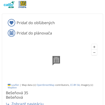
Pridať do obľúbených
Pridať do plánovača
+
−
Leaflet
|
Map data (c)
OpenStreetMap
contributors,
CC-BY-SA
, Imagery (c)
Mapbox
Bešeňová
35
Bešeňová
Zobraziť navigáciu