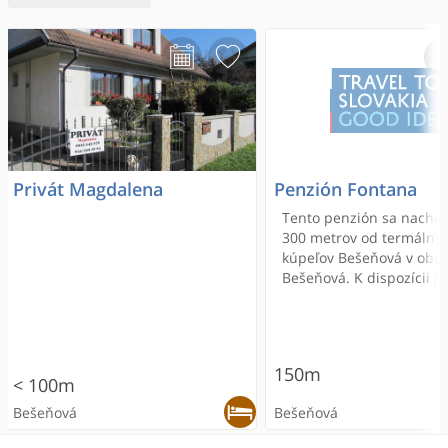
Privát Magdalena
Penzión Fontana
Tento penzión sa nachá
300 metrov od termálny
kúpeľov Bešeňová v obci
Bešeňová. K dispozícii j
moderné wellness centr
priestranné izby, bezpla
Fi pripojenie na internet
všetkých priestoroch, be
150m
monitorované súkromné ​
< 100m
parkovisko a tradičné je
Bešeňová
Bešeňová
slovenskej kuchyne.