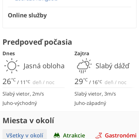
Online služby
Predpoveď počasia
Dnes
Zajtra
Jasná obloha
Slabý dážď
26
29
°C
°C
/
11
°C
deň
/
noc
/
16
°C
deň
/
noc
Slabý vietor
,
2
m/s
Slabý vietor
,
3
m/s
Juho-východný
Juho-západný
Miesta v okolí
Všetky v okolí
Atrakcie
Gastronómi