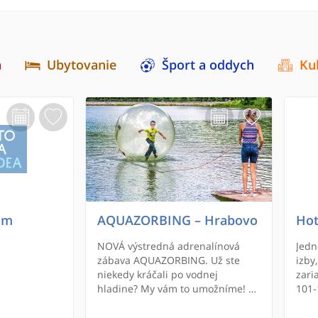
a
Ubytovanie
Šport a oddych
Ku
om
AQUAZORBING – Hrabovo
Hot
NOVÁ výstredná adrenalínová
Jedn
zábava AQUAZORBING. Už ste
izby
niekedy kráčali po vodnej
zari
hladine? My vám to umožníme! A
101-
nemusíte si ani vyzliecť šaty!
môže
Príďte si vyskúšať, ako sa chodí po
lôžk