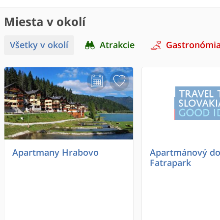
Miesta v okolí
Všetky v okolí
Atrakcie
Gastronómi
Apartmany Hrabovo
Apartmánový d
Fatrapark