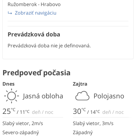
Ružomberok - Hrabovo
Zobraziť navigáciu
Prevádzková doba
Prevádzková doba nie je definovaná.
Predpoveď počasia
Dnes
Zajtra
Jasná obloha
Polojasno
25
30
°C
°C
/
11
°C
deň
/
noc
/
14
°C
deň
/
noc
Slabý vietor
,
2
m/s
Slabý vietor
,
3
m/s
Severo-západný
Západný