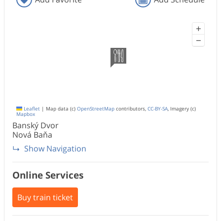
+
−
Leaflet
|
Map data (c)
OpenStreetMap
contributors,
CC-BY-SA
, Imagery (c)
Mapbox
Banský Dvor
Nová Baňa
Show Navigation
Online Services
Buy train ticket