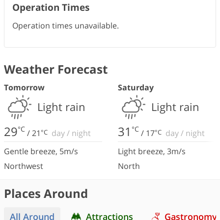
Operation Times
Operation times unavailable.
Weather Forecast
Tomorrow
Saturday
Light rain
Light rain
29
31
°C
°C
/
21
°C
day
/
night
/
17
°C
day
/
night
Gentle breeze
,
5
m/s
Light breeze
,
3
m/s
Northwest
North
Places Around
All Around
Attractions
Gastronomy