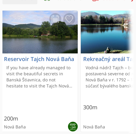
Reservoir Tajch Nová Baňa
Rekreačný areál Taj
If you have already managed to
Vodná nádrž Tajch – bol
visit the beautiful secrets in
postavená severne od m
Banská Štiavnica, do not
Nová Baňa v r. 1792 – 17
hesitate to visit the Tajch Nová
súčasť bývalého banské
baňa. In hot summers, it is
vodohospodárskeho sys
possible to swim, but at your
own risk.
300m
200m
Nová Baňa
Nová Baňa