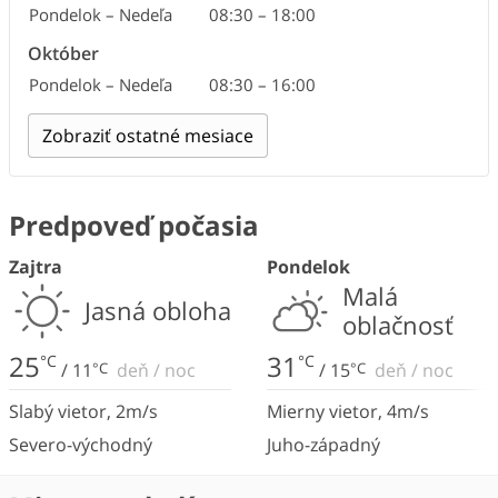
Pondelok – Nedeľa
Pondelok – Nedeľa
Pondelok – Nedeľa
Pondelok – Nedeľa
Pondelok – Nedeľa
10:00
Zatvorené
08:30
08:30
08:30
–
–
–
–
15:00
17:00
17:30
18:00
September
Október
Pondelok – Nedeľa
Pondelok – Nedeľa
08:30
08:30
–
–
17:00
16:00
November
–
December
Zobraziť ostatné mesiace
Pondelok – Nedeľa
10:00
–
15:00
Predpoveď počasia
Zajtra
Pondelok
Malá
Jasná obloha
oblačnosť
25
31
°C
°C
/
11
°C
deň
/
noc
/
15
°C
deň
/
noc
Slabý vietor
,
2
m/s
Mierny vietor
,
4
m/s
Severo-východný
Juho-západný