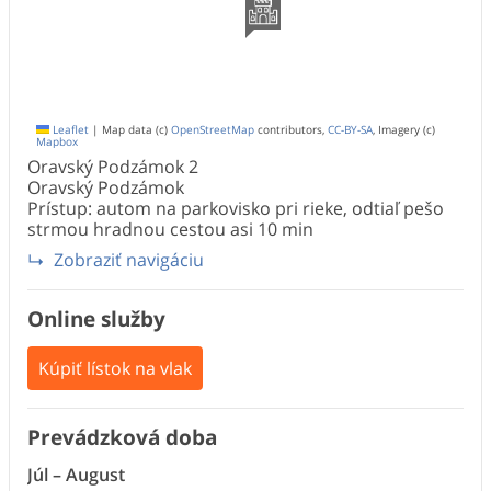
Leaflet
|
Map data (c)
OpenStreetMap
contributors,
CC-BY-SA
, Imagery (c)
Mapbox
Oravský Podzámok
2
Oravský Podzámok
Prístup: autom na parkovisko pri rieke, odtiaľ pešo
strmou hradnou cestou asi 10 min
Zobraziť navigáciu
Online služby
Kúpiť lístok na vlak
Prevádzková doba
Január
Apríl
Máj
Jún
Júl
–
August
–
Marec