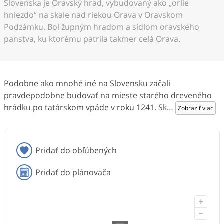
Slovenska je Oravský hrad, vybudovaný ako „orlie
hniezdo“ na skale nad riekou Orava v Oravskom
Podzámku. Bol župným hradom a sídlom oravského
panstva, ku ktorému patrila takmer celá Orava.
Podobne ako mnohé iné na Slovensku začali
pravdepodobne budovať na mieste starého dreveného
hrádku po tatárskom vpáde v roku 1241. Sk
…
Zobraziť viac
Pridať do obľúbených
Pridať do plánovača
+
−