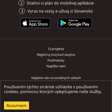
Stiahni si plán do mobilnej aplikácie
storočia.
Vyraz na cesty a užívaj si Slovensko
O projekte
Registruj svoj bod záujmu
Podmienky
Napíšte nám
Nájdete nás na sociálnych sieťach
Používaním týchto stránok súhlasíte s používaním
cookies, pomocou ktorých vylepšujeme naše služby.
Ministerstvo dopravy a výstavby SR | Národný turistický systém SR
Rozumiem