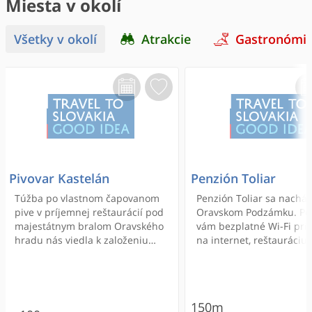
Miesta v okolí
Všetky v okolí
Atrakcie
Gastronómi
Pivovar Kastelán
Penzión Toliar
Túžba po vlastnom čapovanom
Penzión Toliar sa nachá
pive v príjemnej reštaurácií pod
Oravskom Podzámku. Po
majestátnym bralom Oravského
vám bezplatné Wi-Fi pri
hradu nás viedla k založeniu
na internet, reštauráciu 
minipivovaru Kastelán.
súkromné parkovisko pr
mieste zadarmo.
150m