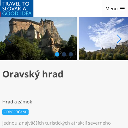
Menu
1
2
3
Oravský hrad
Hrad a zámok
ODPORÚČANÉ
Jednou z najväčších turistických atrakcií severného