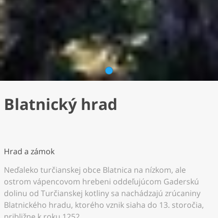
1
Blatnický hrad
Hrad a zámok
Neďaleko turčianskej obce Blatnica na nízkom, ale
ostrom vápencovom hrebeni oddeľujúcom Gaderskú
dolinu od Turčianskej kotliny sa nachádzajú zrúcaniny
Blatnického hradu, ktorého vznik siaha do 13. storočia,
približne k roku 1252.