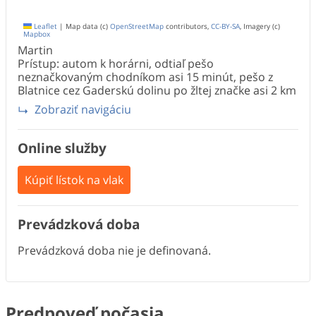
Leaflet
|
Map data (c)
OpenStreetMap
contributors,
CC-BY-SA
, Imagery (c)
Mapbox
Martin
Prístup: autom k horárni, odtiaľ pešo
neznačkovaným chodníkom asi 15 minút, pešo z
Blatnice cez Gaderskú dolinu po žltej značke asi 2 km
Zobraziť navigáciu
Online služby
Kúpiť lístok na vlak
Prevádzková doba
Prevádzková doba nie je definovaná.
Predpoveď počasia