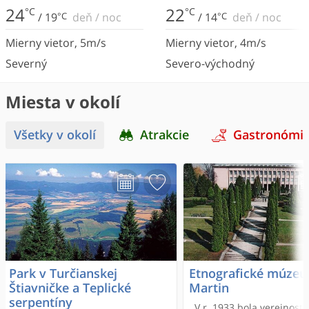
24
22
°C
°C
/
19
°C
deň
/
noc
/
14
°C
deň
/
noc
Mierny vietor
,
5
m/s
Mierny vietor
,
4
m/s
Severný
Severo-východný
Miesta v okolí
Všetky v okolí
Atrakcie
Gastronómi
Park v Turčianskej
Etnografické múze
Štiavničke a Teplické
Martin
serpentíny
V r. 1933 bola verejnosti