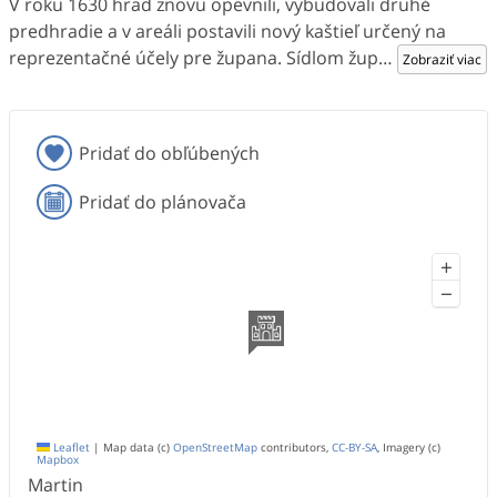
V roku 1630 hrad znovu opevnili, vybudovali druhé
predhradie a v areáli postavili nový kaštieľ určený na
reprezentačné účely pre župana. Sídlom žup
…
Zobraziť viac
Pridať do obľúbených
Pridať do plánovača
+
−
Leaflet
|
Map data (c)
OpenStreetMap
contributors,
CC-BY-SA
, Imagery (c)
Mapbox
Martin