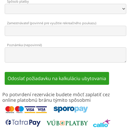
Spôsob platby
Zamestnávateľ
(
povinné pre využitie rekreačného poukazu
)
Poznámka
(
nepovinné
)
Odoslať požiadavku na kalkuláciu ubytovania
Po potvrdení rezervácie budete môcť zaplatiť cez
online platobnú bránu týmito spôsobmi