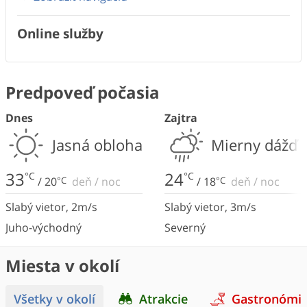
Online služby
Predpoveď počasia
Dnes
Zajtra
Jasná obloha
Mierny dážď
33
24
°C
°C
/
20
°C
deň
/
noc
/
18
°C
deň
/
noc
Slabý vietor
,
2
m/s
Slabý vietor
,
3
m/s
Juho-východný
Severný
Miesta v okolí
Všetky v okolí
Atrakcie
Gastronómi