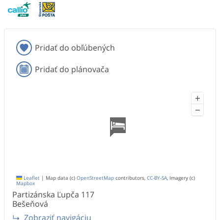
Pridať do obľúbených
Pridať do plánovača
+
−
Leaflet
|
Map data (c)
OpenStreetMap
contributors,
CC-BY-SA
, Imagery (c)
Mapbox
Partizánska Ľupča
117
Bešeňová
Zobraziť navigáciu