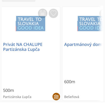
Privát NA CHALUPE
Apartmánový dom S
Partizánska Ľupča
600m
500m
Partizánska Ľupča
Bešeňová