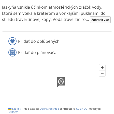
Jaskyňa vznikla účinkom atmosférických zrážok vody,
ktorá sem vtekala kráterom a vonkajšími puklinami do
stredu travertínovej kopy. Voda travertín ro
…
Zobraziť viac
Pridať do obľúbených
Pridať do plánovača
+
−
Leaflet
|
Map data (c)
OpenStreetMap
contributors,
CC-BY-SA
, Imagery (c)
Mapbox