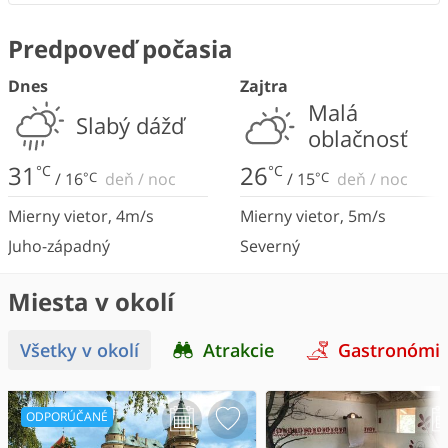
Predpoveď počasia
Dnes
Zajtra
Malá
Slabý dážď
oblačnosť
31
26
°C
°C
/
16
°C
deň
/
noc
/
15
°C
deň
/
noc
Mierny vietor
,
4
m/s
Mierny vietor
,
5
m/s
Juho-západný
Severný
Miesta v okolí
Všetky v okolí
Atrakcie
Gastronómi
ODPORÚČANÉ