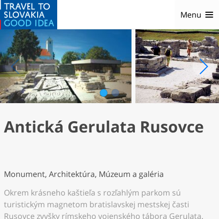
Menu
1
2
Antická Gerulata Rusovce
Monument, Architektúra, Múzeum a galéria
Okrem krásneho kaštieľa s rozľahlým parkom sú
turistickým magnetom bratislavskej mestskej časti
Rusovce zvyšky rímskeho vojenského tábora Gerulata.