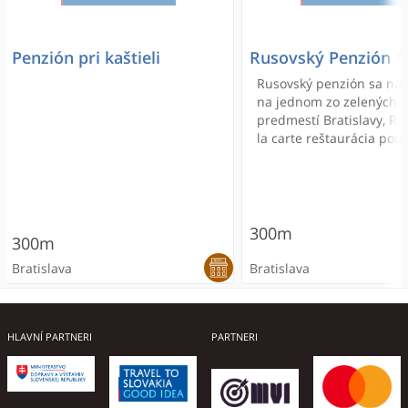
Penzión pri kaštieli
Rusovský Penzión *
Rusovský penzión sa na
na jednom zo zelených
predmestí Bratislavy, Ru
la carte reštaurácia pod
kontinentálne raňajky a 
si tu môžete vychutnať j
tradičnej regionálnej ku
rybie špeciality.
300m
300m
Bratislava
Bratislava
ONLINE REZERVÁCIA
ONLINE REZERVÁCIA
HLAVNÍ PARTNERI
PARTNERI