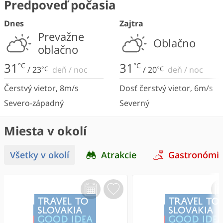
Predpoveď počasia
Dnes
Zajtra
Prevažne
Oblačno
oblačno
31
31
°C
°C
/
23
°C
deň
/
noc
/
20
°C
deň
/
noc
Čerstvý vietor
,
8
m/s
Dosť čerstvý vietor
,
6
m/s
Severo-západný
Severný
Miesta v okolí
Všetky v okolí
Atrakcie
Gastronómi