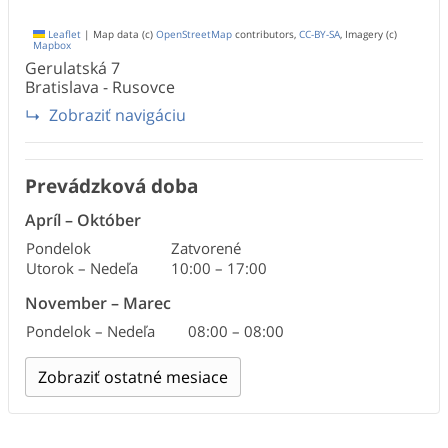
Leaflet
|
Map data (c)
OpenStreetMap
contributors,
CC-BY-SA
, Imagery (c)
Mapbox
Gerulatská
7
Bratislava - Rusovce
Zobraziť navigáciu
Prevádzková doba
Apríl
–
Október
Pondelok
Zatvorené
Utorok – Nedeľa
10:00
–
17:00
November
–
Marec
Pondelok – Nedeľa
08:00
–
08:00
Zobraziť ostatné mesiace