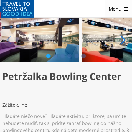
Menu
1
2
3
4
5
6
Petržalka Bowling Center
Zážitok, Iné
Hľadáte niečo nové? Hľadáte aktivitu, pri ktorej sa určite
nebudete nudiť, tak si príďte zahrať bowling do nášho
bowlingového centra, kde nájdete moderné prostredie, 8