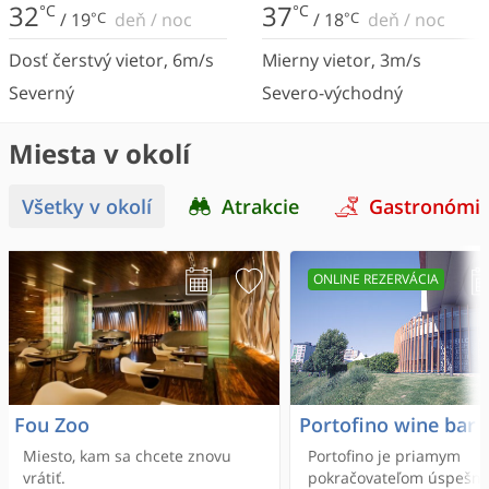
32
37
°C
°C
/
19
°C
deň
/
noc
/
18
°C
deň
/
noc
Dosť čerstvý vietor
,
6
m/s
Mierny vietor
,
3
m/s
Severný
Severo-východný
Miesta v okolí
Všetky v okolí
Atrakcie
Gastronómi
ONLINE REZERVÁCIA
Fou Zoo
Portofino wine bar 
Miesto, kam sa chcete znovu
Portofino je priamym
vrátiť.
pokračovateľom úspešn