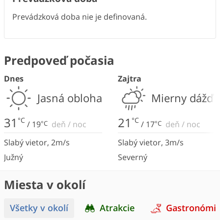
Prevádzková doba nie je definovaná.
Predpoveď počasia
Dnes
Zajtra
Jasná obloha
Mierny dážď
31
21
°C
°C
/
19
°C
deň
/
noc
/
17
°C
deň
/
noc
Slabý vietor
,
2
m/s
Slabý vietor
,
3
m/s
Južný
Severný
Miesta v okolí
Všetky v okolí
Atrakcie
Gastronómi