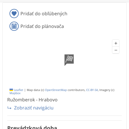
Pridať do obľúbených
Pridať do plánovača
+
−
Leaflet
|
Map data (c)
OpenStreetMap
contributors,
CC-BY-SA
, Imagery (c)
Mapbox
Ružomberok - Hrabovo
Zobraziť navigáciu
Prevádzková doba