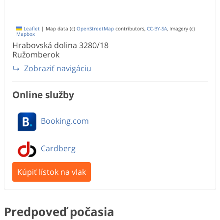
Leaflet
|
Map data (c)
OpenStreetMap
contributors,
CC-BY-SA
, Imagery (c)
Mapbox
Hrabovská dolina
3280/18
Ružomberok
Zobraziť navigáciu
Online služby
Booking.com
Cardberg
Kúpiť lístok na vlak
Predpoveď počasia