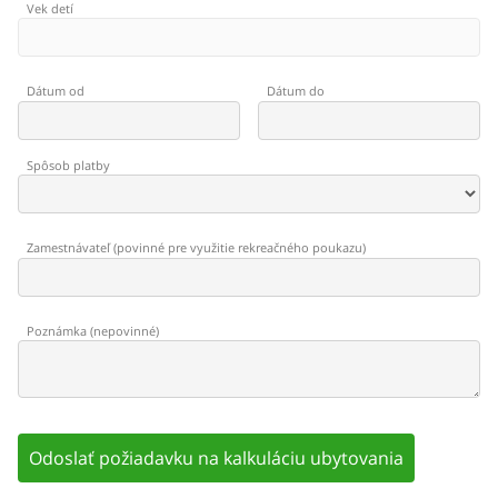
Vek detí
Dátum od
Dátum do
Spôsob platby
Zamestnávateľ
(
povinné pre využitie rekreačného poukazu
)
Poznámka
(
nepovinné
)
Odoslať požiadavku na kalkuláciu ubytovania