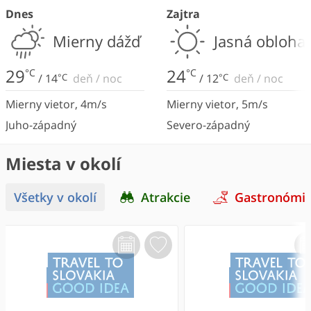
Dnes
Zajtra
Mierny dážď
Jasná obloha
29
24
°C
°C
/
14
°C
deň
/
noc
/
12
°C
deň
/
noc
Mierny vietor
,
4
m/s
Mierny vietor
,
5
m/s
Juho-západný
Severo-západný
Miesta v okolí
Všetky v okolí
Atrakcie
Gastronómi